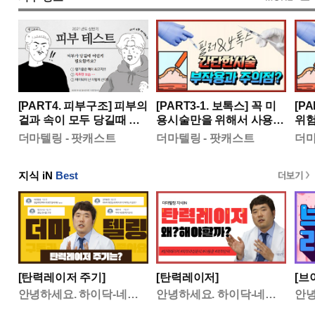
[PART4. 피부구조] 피부의
[PART3-1. 보톡스] 꼭 미
[P
겉과 속이 모두 당길때 필
용시술만을 위해서 사용되
위험
요한 이것!
는건 아닌 보톡스의 이야
러시
더마텔링 - 팟캐스트
더마텔링 - 팟캐스트
더마
기
과연
지식 iN
Best
[탄력레이저 주기]
[탄력레이저]
[브
안녕하세요. 하이닥-네이버 지식iN 상담의 이동훈 입니다. 현재 안녕하세요. 하이닥-네이버 지식iN ...
안녕하세요. 하이닥-네이버 지식iN 상담의 이동훈 입니다. 현재 안녕하세요. 하이닥-네이버 지식iN ...