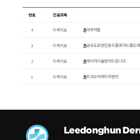
번호
진료과목
아쿠아필
4
미백치료
급속도로 번진 등드름과 가드름 도
3
미백치료
레이저시술 문의드립니다.
2
미백치료
피코슈어 레이저 문의
1
미백치료
Leedonghun Der