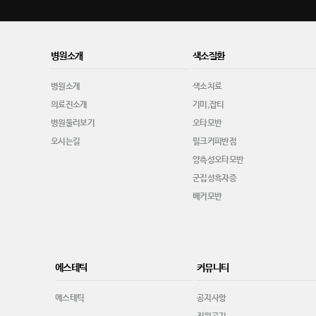
병원소개
색소질환
병원소개
색소치료
의료진소개
기미,잡티
병원둘러보기
오타모반
오시는길
밀크커피반점
양측성오타모반
군집성흑자증
베커모반
에스테틱
커뮤니티
에스테틱
공지사항