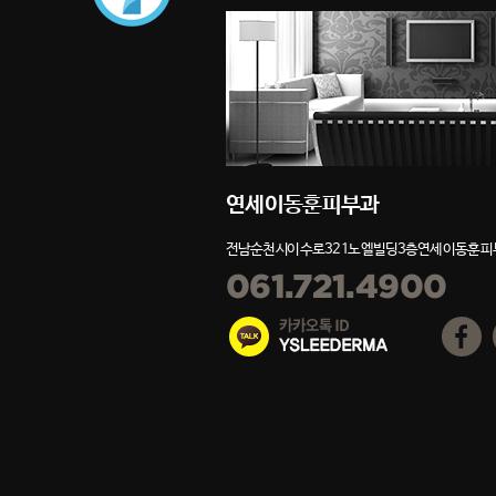
연세이동훈피부과
전남 순천시 이수로 321 노엘빌딩 3층 연세이동훈
061.721.4900