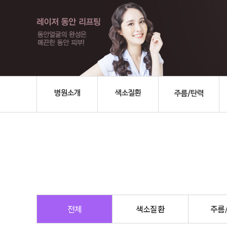
전체
색소질환
주름