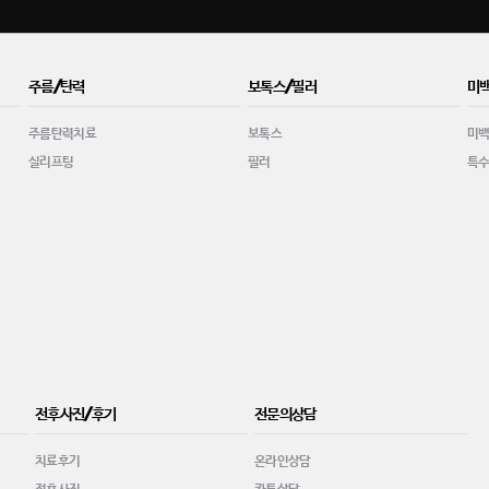
주름/탄력
보톡스/필러
미
주름탄력치료
보톡스
미
실리프팅
필러
특
전후사진/후기
전문의상담
치료후기
온라인상담