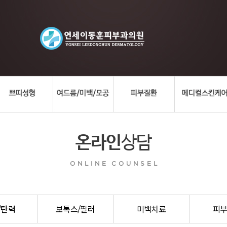
온라인
상담
ONLINE COUNSEL
/탄력
보톡스/필러
미백치료
피