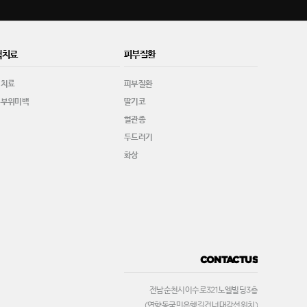
백치료
피부질환
백치료
피부질환
수부위미백
딸기코
혈관종
두드러기
화상
CONTACT US
전남 순천시 이수로321 노엘빌딩 3층
(연향동 국민은행 길건너 대각선 위치)